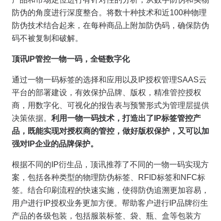
防伪的角度进行深度整合。将数十种技术和近100种物理
防伪技术结合起来，在每种商品上附加防伪码，确保防伪
码不被复制和破解。
顶讯IP管控一物一码，全链数字化
通过一物一码标签的选择和应用以及IP授权管理SAAS云
平台的部署建设，有效保护品牌、版权，精准管控授权
商，用数字化、可视化的报告表与预警形式为管理层提供
决策依据。
利用一物一码技术，打造出了IP标签管控产
品，既能实现对授权商的管控，做好版权保护，又可以加
强对IP企业的品牌保护。
根据不同的IP衍生品，顶讯推荐了不同的一物一码实现方
案，包括各种类型的物理防伪标签、RFID标签和NFC标
签。结合印刷流程的快速实施，使得防伪追溯更加容易，
用户进行IP授权业务更加方便。帮助客户进行IP品牌衍生
产品的各级包装，包括服装标签、袋、瓶、盒等包装方