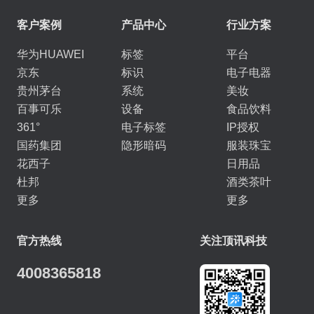
客户案例
产品中心
行业方案
华为HUAWEI
标签
平台
京东
标识
电子电器
贵州茅台
系统
美妆
百事可乐
设备
食品饮料
361°
电子标签
IP授权
国药集团
隐形暗码
服装珠宝
花西子
日用品
杜邦
酒类茶叶
更多
更多
官方热线
关注顶讯科技
4008365818