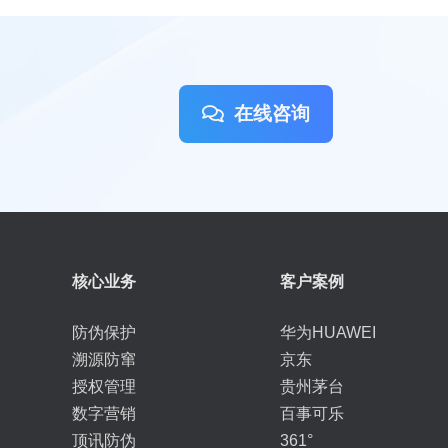
在线咨询
核心业务
客户案例
防伪保护
华为HUAWEI
溯源防窜
京东
授权管理
贵州茅台
数字营销
百事可乐
顶讯防伪
361°