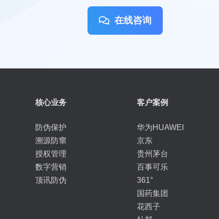
在线咨询
核心业务
客户案例
防伪保护
华为HUAWEI
溯源防窜
京东
授权管理
贵州茅台
数字营销
百事可乐
顶讯防伪
361°
国药集团
花西子