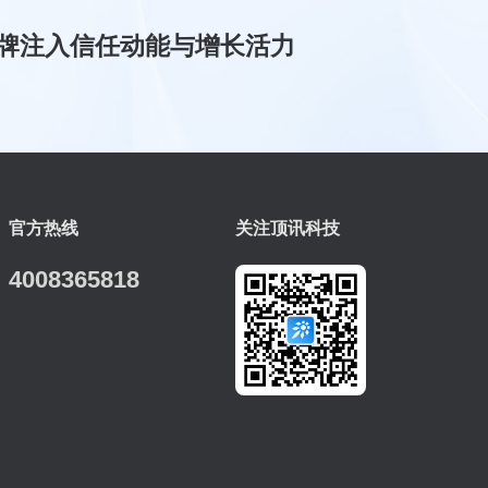
牌注入信任动能与增长活力
官方热线
关注顶讯科技
4008365818