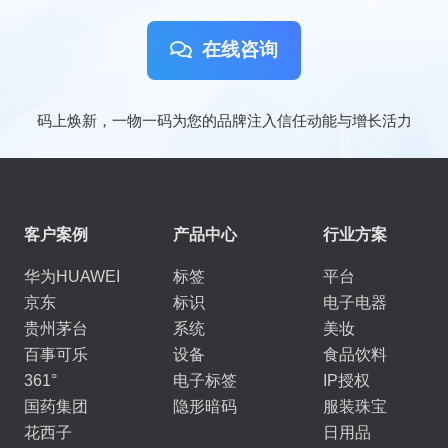
在线咨询
码上焕新，一物一码为您的品牌注入信任动能与增长活力
客户案例
产品中心
行业方案
华为HUAWEI
标签
平台
京东
标识
电子电器
贵州茅台
系统
美妆
百事可乐
设备
食品饮料
361°
电子标签
IP授权
国药集团
隐形暗码
服装珠宝
花西子
日用品