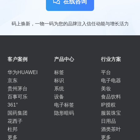
在线咨询
码上焕新，一物一码为您的品牌注入信任动能与增长活力
客户案例
产品中心
行业方案
华为HUAWEI
标签
平台
京东
标识
电子电器
贵州茅台
系统
美妆
百事可乐
设备
食品饮料
361°
电子标签
IP授权
国药集团
隐形暗码
服装珠宝
花西子
日用品
杜邦
酒类茶叶
更多
更多