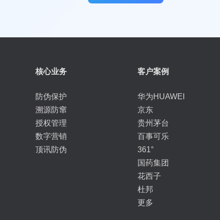
核心业务
客户案例
防伪保护
华为HUAWEI
溯源防窜
京东
授权管理
贵州茅台
数字营销
百事可乐
顶讯防伪
361°
国药集团
花西子
杜邦
更多