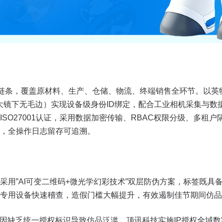
溯链条，覆盖原材料、生产、仓储、物流、终端销售全环节。以英
放大镜下无毛边）实现设备级身份ID绑定，配合工业相机采集与
SO27001认证，采用数据加密传输、RBAC权限分级、多租
，全操作日志留存可追溯。
采用”AI可变二维码+微光学幻彩技术”双层防伪方案，标签既具
专用设备快速稽查，造假门槛大幅提升，有效遏制佳节期间仿品
曾因缺乏统一授权标识导致仿品泛滥。顶讯科技实施IP授权全域