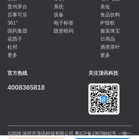
贵州茅台
系统
美妆
百事可乐
设备
食品饮料
361°
电子标签
IP授权
国药集团
隐形暗码
服装珠宝
花西子
日用品
杜邦
酒类茶叶
更多
更多
官方热线
关注顶讯科技
4008365818
©2026
深圳市顶讯科技有限公司
粤ICP备19078842号
一物一