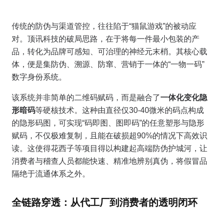
传统的防伪与渠道管控，往往陷于“猫鼠游戏”的被动应
对。顶讯科技的破局思路，在于将每一件最小包装的产
品，转化为品牌可感知、可治理的神经元末梢。其核心载
体，便是集防伪、溯源、防窜、营销于一体的“一物一码”
数字身份系统。
该系统并非简单的二维码赋码，而是融合了
一体化变化隐
形暗码
等硬核技术。这种由直径仅30-40微米的码点构成
的隐形码图，可实现“码即图、图即码”的任意塑形与隐形
赋码，不仅极难复制，且能在破损超90%的情况下高效识
读。这使得花西子等项目得以构建起高端防伪护城河，让
消费者与稽查人员都能快速、精准地辨别真伪，将假冒品
隔绝于流通体系之外。
全链路穿透：从代工厂到消费者的透明闭环