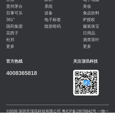
贵州茅台
系统
美妆
百事可乐
设备
食品饮料
361°
电子标签
IP授权
国药集团
隐形暗码
服装珠宝
花西子
日用品
杜邦
酒类茶叶
更多
更多
官方热线
关注顶讯科技
4008365818
©2026
深圳市顶讯科技有限公司
粤ICP备19078842号
一物一