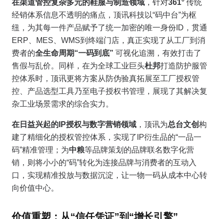
在渠道管控复杂多元的鞋服与制造领域
，针对
361°
传统
经销体系信息不透明的痛点，顶讯科技以“码中台”为枢
纽，为其每一件产品赋予了统一加密的唯一身份ID，贯通
ERP、MES、WMS到终端门店，真正实现了从工厂到消
费者的
全生命周期“一码到底”
可视化追溯，有效打击了
售假与乱价。同样，在为全球工业巨头
杜邦
打造防护服管
控体系时，顶讯更将方案从防伪验真拓展至工厂授权管
控、产品选型工具乃至电子授权书管理，展现了其解决复
杂工业场景需求的综合实力。
在日益兴起的IP授权与数字营销领域
，顶讯为
总台文创
构
建了精细化的授权管控体系，实现了IP衍生品的“一品一
码”精准管理；为
中粮
等品牌策划的品牌联名数字化营
销，则将小小的“码”转化为连接品牌与消费者的互动入
口，实现精准投放与数据沉淀，让一物一码从成本中心转
向价值中心。
价值重塑：从“信任凭证”到“增长引擎”