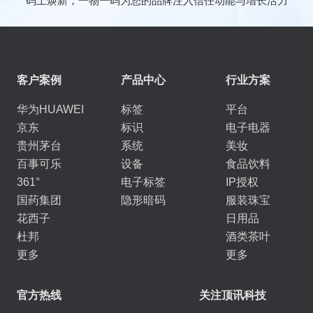
码上焕新，一物一码为您的品牌注入信任动能与增长活力
客户案例
产品中心
行业方案
华为HUAWEI
标签
平台
京东
标识
电子电器
贵州茅台
系统
美妆
百事可乐
设备
食品饮料
361°
电子标签
IP授权
国药集团
隐形暗码
服装珠宝
花西子
日用品
杜邦
酒类茶叶
更多
更多
官方热线
关注顶讯科技