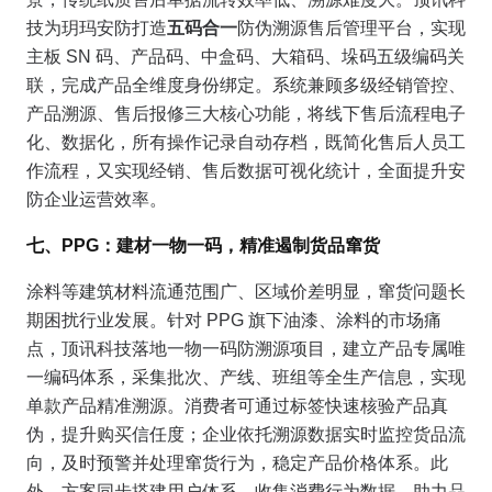
技为玥玛安防打造
五码合一
防伪溯源售后管理平台，实现
主板 SN 码、产品码、中盒码、大箱码、垛码五级编码关
联，完成产品全维度身份绑定。系统兼顾多级经销管控、
产品溯源、售后报修三大核心功能，将线下售后流程电子
化、数据化，所有操作记录自动存档，既简化售后人员工
作流程，又实现经销、售后数据可视化统计，全面提升安
防企业运营效率。
七、PPG：建材一物一码，精准遏制货品窜货
涂料等建筑材料流通范围广、区域价差明显，窜货问题长
期困扰行业发展。针对 PPG 旗下油漆、涂料的市场痛
点，顶讯科技落地一物一码防溯源项目，建立产品专属唯
一编码体系，采集批次、产线、班组等全生产信息，实现
单款产品精准溯源。消费者可通过标签快速核验产品真
伪，提升购买信任度；企业依托溯源数据实时监控货品流
向，及时预警并处理窜货行为，稳定产品价格体系。此
外，方案同步搭建用户体系，收集消费行为数据，助力品