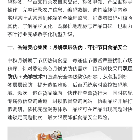
码标签。平台支持茶农自助登记、标签申领、产品贴标等
操作，完整记录农户信息、编码数据、购销流转等内容，
实现茶叶从茶园到终端的全流程监管。消费者扫码可核验
真伪、了解品牌文化，既保护地理标志产品口碑，也助力
茶叶行业完成数字化转型升级。
十、香港美心集团：月饼双层防伪，守护节日食品安全
中秋月饼属于节庆热销食品，每逢佳节假货严重扰乱市场
秩序。针对香港美心月饼的防伪需求，顶讯科技采用
双层
防伪 + 光学技术
打造高安全等级防伪标签，从包装到标
签层层设防，提升造假难度。后台系统实时监控扫码地
域、频次，追踪货品流向，快速排查窜货行为；同时搭配
专属微信查询通道，封锁假冒查询网站，协助品牌开展打
假调研。依托完整溯源体系，品牌可在产品出现问题时快
速锁定问题批次，最大限度降低食品安全风险。