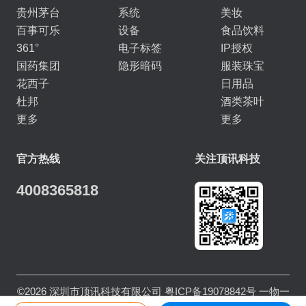
贵州茅台
系统
美妆
百事可乐
设备
食品饮料
361°
电子标签
IP授权
国药集团
隐形暗码
服装珠宝
花西子
日用品
杜邦
酒类茶叶
更多
更多
官方热线
关注顶讯科技
4008365818
©2026
深圳市顶讯科技有限公司
粤ICP备19078842号
一物一