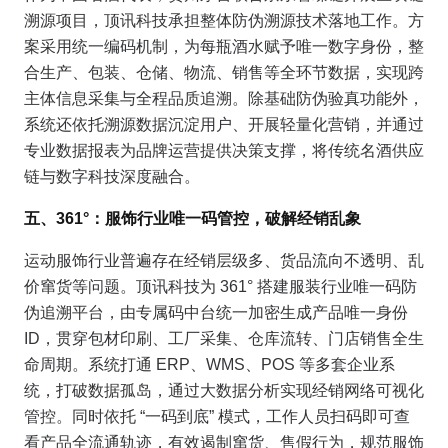
溯源项目，顶讯科技承担整体防伪溯源技术落地工作。方
案采用统一编码机制，为每瓶酒水赋予唯一数字身份，整
合生产、包装、仓储、物流、销售等全环节数据，实现跨
主体信息采集与全程品质追溯。除基础防伪验真功能外，
系统还依托溯源数据沉淀用户、开展轻量化营销，并通过
专业数据报表为品牌运营提供决策支撑，将传统名酒供应
链与数字科技深度融合。
五、361°：服饰行业唯一码管控，破解经销乱象
运动服饰行业普遍存在经销层级多、货品流向不透明、乱
价窜货等问题。顶讯科技为 361° 搭建服装行业唯一码防
伪追溯平台，由专属码中台统一加密生成产品唯一身份
ID，贯穿包材印刷、工厂采集、仓库流转、门店销售全生
命周期。系统打通 ERP、WMS、POS 等多套企业系
统，打破数据孤岛，通过大数据分析实现经销网络可视化
管控。同时依托 “一码到底” 模式，工作人员扫码即可查
看产品全流通轨迹，有效遏制窜货、售假行为，规范服饰