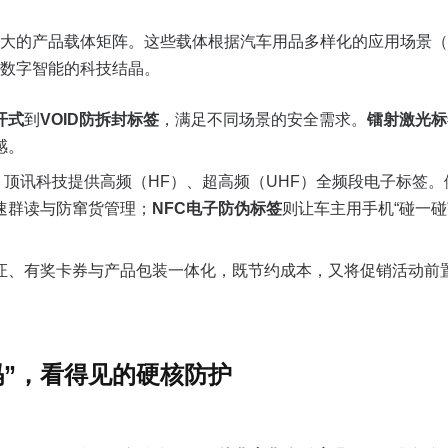
大的产品载体矩阵。这些载体根据汽车用品多样化的应用场景（
数字智能的科技结晶。
开式
到
VOID
防拆封标签
，满足不同场景的安全需求。
镭射激光标
感。
：顶讯科技提供高频（HF）、超高频（UHF）全频段电子标签。
速群读与防窜货管理；
NFC电子防伪标签
则让车主用手机“碰一
证、有奖卡券与产品包装一体化，既节约成本，又将促销活动前
码”，看得见的硬核防护