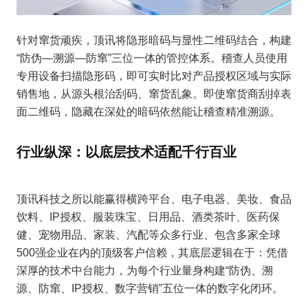
针对窜货顽疾，顶讯将隐形暗码与显性二维码结合，构建
“防伪—溯源—防窜”三位一体的管控体系。稽查人员使用
专用设备扫描隐形码，即可实时比对产品授权区域与实际
销售地，从源头根治刮码、窜货乱象。即使窜货商刮掉表
面二维码，隐藏在深处的暗码依然能让稽查精准溯源。
行业纵深：以底层技术适配千行百业
顶讯科技之所以能赢得横跨平台、电子电器、美妆、食品
饮料、IP授权、服装珠宝、日用品、酒类茶叶、医药保
健、宠物用品、家装、汽配等众多行业、包含多家全球
500强企业在内的顶级客户信赖，其底层逻辑在于：凭借
深厚的技术中台能力，为每个行业量身构建“防伪、溯
源、防窜、IP授权、数字营销”五位一体的数字化闭环。