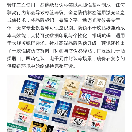
转移二次使用。
易碎纸防伪标签
以高脆性基材制成，任何
剥离行为都会导致标签碎裂。
全息防伪标签
运用激光全息
成像技术，将品牌标识、微缩文字、动态光变效果集于一
体，无需专业设备即可快速识别。
防伪不干胶贴纸
兼顾成
本与效能，支持可变数据印刷与个性化二维码赋码，适用
于大规模赋码需求。针对高端品牌防伪升级，顶讯还推出
了
一次性防伪防拆封口标签
与
防伪易碎贴
，广泛应用于酒
类瓶口、医药包装、电子元件封装等场景，确保在复杂的
供应链环境中始终保持完整可读。