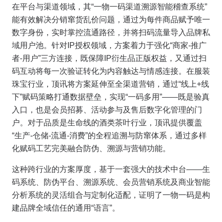
在
平台与渠道
领域，其“一物一码渠道溯源智能稽查系统”
能有效解决分销窜货乱价问题，通过为每件商品赋予唯一
数字身份，实时掌控流通路径，并将扫码流量导入品牌私
域用户池。针对
IP授权
领域，方案着力于强化“商家-推广
者-用户”三方连接，既保障IP衍生品正版权益，又通过扫
码互动将每一次验证转化为内容触达与情感连接。在
服装
珠宝
行业，顶讯将方案延伸至全渠道营销，通过“线上+线
下”赋码策略打通数据壁垒，实现“一码多用”——既是验真
入口，也是会员招募、活动参与及售后数字化管理的门
户。对于品质是生命线的
酒类茶叶
行业，顶讯提供覆盖
“生产-仓储-流通-消费”的全程追溯与防窜体系，通过多样
化赋码工艺完美融合防伪、溯源与营销功能。
这种跨行业的方案厚度，基于一套强大的技术中台——生
码系统、防伪平台、溯源系统、会员营销系统及商业智能
分析系统的灵活组合与定制化适配，证明了一物一码是构
建品牌全域信任的通用“语言”。