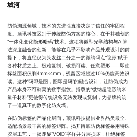
城河
防伪溯源领域，技术的先进性直接决定了信任的牢固程
度。顶讯科技区别于传统防伪方案的核心，在于其独创的
“一体化变化隐形暗码”技术。这项将微型光学结构与AI算
法深度融合的创新，能够在几乎不影响产品外观设计的前
提下，将直径仅为头发丝二分之一的微纳码点“隐形”赋于
各种材质之上。极难复制、破损可读、任意塑形——即使
标签面积仅剩4mm×4mm，残留区域超过10%仍能高效识
读。这种“码即是图，图即是码”的融合设计，让防伪成为
产品本身不可剥离的数字指纹。搭载的“微纳超隐形纳米
量子材料”更使得传统设备无法发现或复制，为品牌构筑
了一道真正的数字化防火墙。
在防伪标签的产品化层面，顶讯科技提供业界品类最全、
适配场景最丰富的标签矩阵。
揭开留底防伪标签
采用特殊
胶层工艺，一揭即显“VOID”字样并分层损坏，杜绝标签