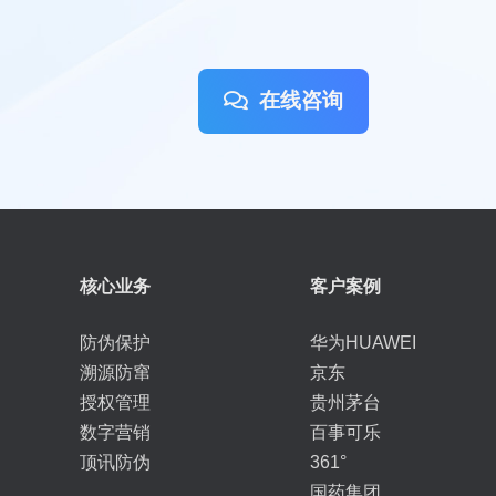
在线咨询
核心业务
客户案例
防伪保护
华为HUAWEI
溯源防窜
京东
授权管理
贵州茅台
数字营销
百事可乐
顶讯防伪
361°
国药集团