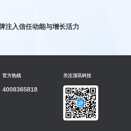
牌注入信任动能与增长活力
官方热线
关注顶讯科技
4008365818