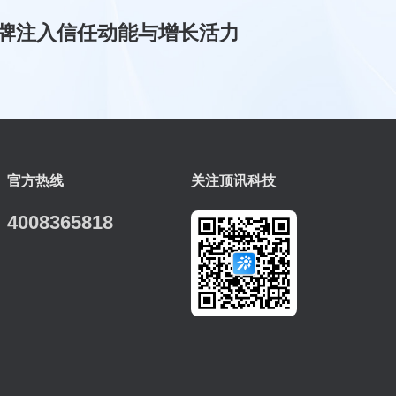
牌注入信任动能与增长活力
官方热线
关注顶讯科技
4008365818