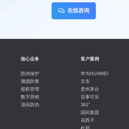
在线咨询
核心业务
客户案例
防伪保护
华为HUAWEI
溯源防窜
京东
授权管理
贵州茅台
数字营销
百事可乐
顶讯防伪
361°
国药集团
花西子
杜邦