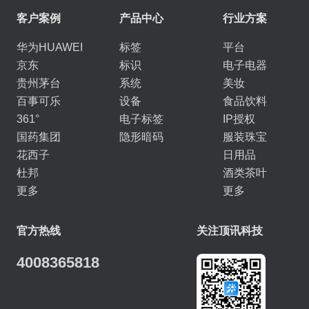
客户案例
产品中心
行业方案
华为HUAWEI
标签
平台
京东
标识
电子电器
贵州茅台
系统
美妆
百事可乐
设备
食品饮料
361°
电子标签
IP授权
国药集团
隐形暗码
服装珠宝
花西子
日用品
杜邦
酒类茶叶
更多
更多
官方热线
关注顶讯科技
4008365818