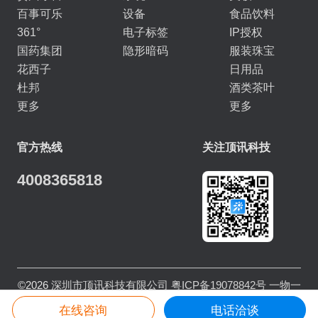
百事可乐
设备
食品饮料
361°
电子标签
IP授权
国药集团
隐形暗码
服装珠宝
花西子
日用品
杜邦
酒类茶叶
更多
更多
官方热线
关注顶讯科技
4008365818
©2026
深圳市顶讯科技有限公司
粤ICP备19078842号
一物一
码
数字商业守护者
在线咨询
电话洽谈