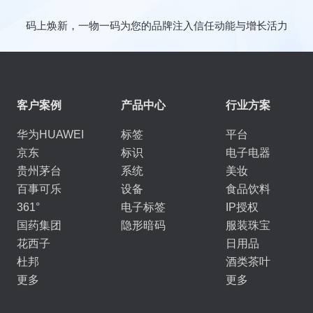
码上焕新，一物一码为您的品牌注入信任动能与增长活力
客户案例
产品中心
行业方案
华为HUAWEI
标签
平台
京东
标识
电子电器
贵州茅台
系统
美妆
百事可乐
设备
食品饮料
361°
电子标签
IP授权
国药集团
隐形暗码
服装珠宝
花西子
日用品
杜邦
酒类茶叶
更多
更多