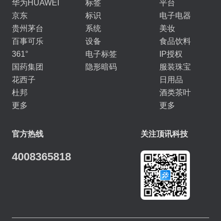
华为HUAWEI
标签
平台
京东
标识
电子电器
贵州茅台
系统
美妆
百事可乐
设备
食品饮料
361°
电子标签
IP授权
国药集团
隐形暗码
服装珠宝
花西子
日用品
杜邦
酒类茶叶
更多
更多
官方热线
关注顶讯科技
4008365818