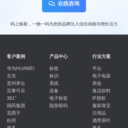
在线咨询
码上焕新，一物一码为您的品牌注入信任动能与增长活力
客户案例
产品中心
行业方案
华为HUAWEI
标签
平台
京东
标识
电子电器
贵州茅台
系统
美妆
百事可乐
设备
食品饮料
361°
电子标签
IP授权
国药集团
隐形暗码
服装珠宝
花西子
日用品
杜邦
酒类茶叶
更多
更多