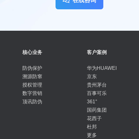
在线咨询
核心业务
客户案例
防伪保护
华为HUAWEI
溯源防窜
京东
授权管理
贵州茅台
数字营销
百事可乐
顶讯防伪
361°
国药集团
花西子
杜邦
更多