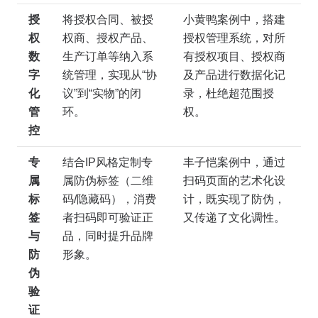
授
将授权合同、被授
小黄鸭案例中，搭建
权
权商、授权产品、
授权管理系统，对所
数
生产订单等纳入系
有授权项目、授权商
字
统管理，实现从“协
及产品进行数据化记
化
议”到“实物”的闭
录，杜绝超范围授
管
环。
权。
控
专
结合IP风格定制专
丰子恺案例中，通过
属
属防伪标签（二维
扫码页面的艺术化设
标
码/隐藏码），消费
计，既实现了防伪，
签
者扫码即可验证正
又传递了文化调性。
与
品，同时提升品牌
防
形象。
伪
验
证