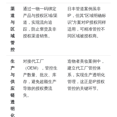
渠
通过一物一码绑定
日丰管道案例虽非
道
产品与授权区域/渠
IP，但其“区域明确标
与
道，实现流向追
识”方案对IP授权同样
区
踪，防止窜货及非
适用，可精准管控不
域
授权渠道销售。
同区域被授权商。
管
控
生
对接代工厂
造物者美妆案例中，
产
（OEM），管控生
建立代工厂管控体
与
产数量、批次、库
系，实现生产透明化
供
存，避免超额生产
管理，这正是IP授权
应
导致的授权费流
管控的关键环节。
链
失。
透
明
化