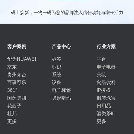
码上焕新，一物一码为您的品牌注入信任动能与增长活力
客户案例
产品中心
行业方案
华为HUAWEI
标签
平台
京东
标识
电子电器
贵州茅台
系统
美妆
百事可乐
设备
食品饮料
361°
电子标签
IP授权
国药集团
隐形暗码
服装珠宝
花西子
日用品
杜邦
酒类茶叶
更多
更多